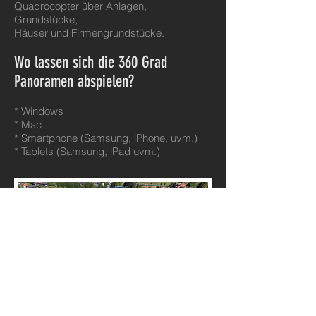
Quadrocopter über Anlagen,
Grundstücke,
Häuser und Firmengrundstücke.
Wo lassen sich die 360 Grad
Panoramen abspielen?
* Windows
* Mac
* Smartphone (Samsung, iPhone, uvm.)
* Tablets (Samsung, iPad uvm.)